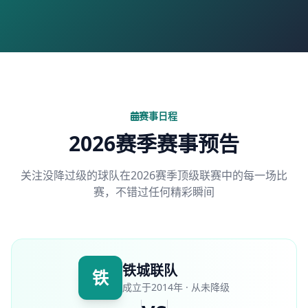
赛事日程
2026赛季赛事预告
关注没降过级的球队在2026赛季顶级联赛中的每一场比
赛，不错过任何精彩瞬间
铁城联队
铁
成立于2014年 · 从未降级