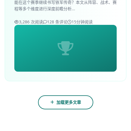
能在这个赛季继续书写铁军传奇？本文从阵容、战术、赛
程等多个维度进行深度前瞻分析...
3,286 次阅读
128 条评论
15分钟阅读
加载更多文章