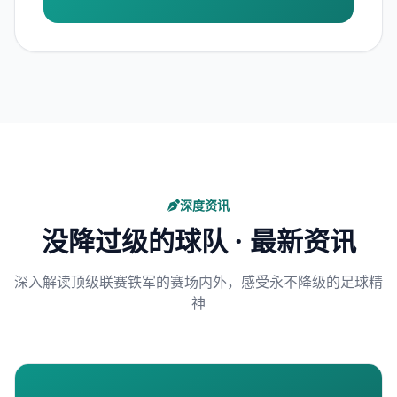
深度资讯
没降过级的球队 · 最新资讯
深入解读顶级联赛铁军的赛场内外，感受永不降级的足球精
神