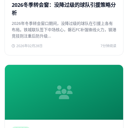
2026冬季转会窗：没降过级的球队引援策略分
析
2026年冬季转会窗口期间，没降过级的球队在引援上各有
布局。铁城联队签下中场核心，磐石FC补强锋线火力，钢港
竞技则注重后防升级...
2026年02月28日
7分钟阅读