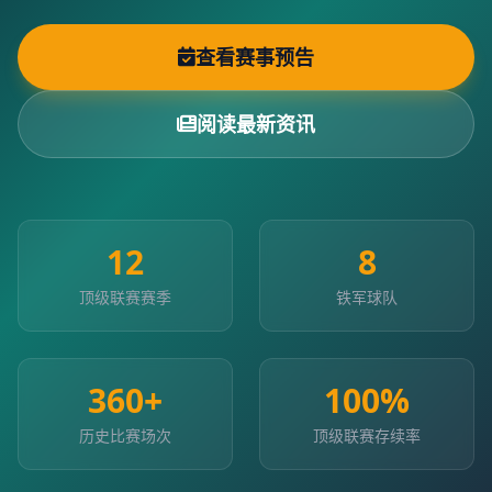
查看赛事预告
阅读最新资讯
12
8
顶级联赛赛季
铁军球队
360+
100%
历史比赛场次
顶级联赛存续率