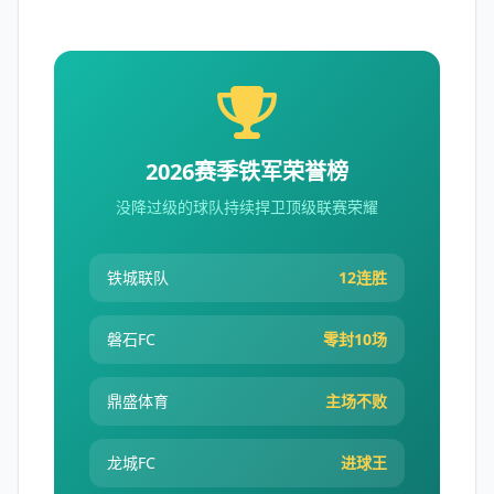
2026赛季铁军荣誉榜
没降过级的球队持续捍卫顶级联赛荣耀
铁城联队
12连胜
磐石FC
零封10场
鼎盛体育
主场不败
龙城FC
进球王